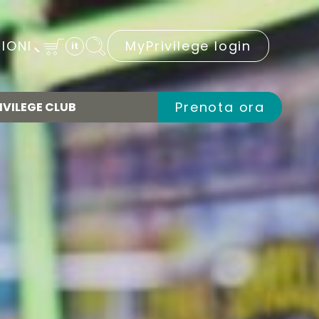
IONI
MyPrivilege login
it
Prenota ora
IVILEGE CLUB