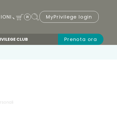
IONI
MyPrivilege login
it
Prenota ora
IVILEGE CLUB
rsonali