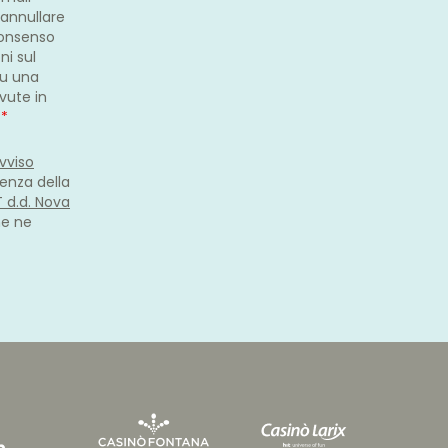
 annullare
consenso
ni sul
su una
evute in
.
*
vviso
enza della
IT d.d. Nova
he ne