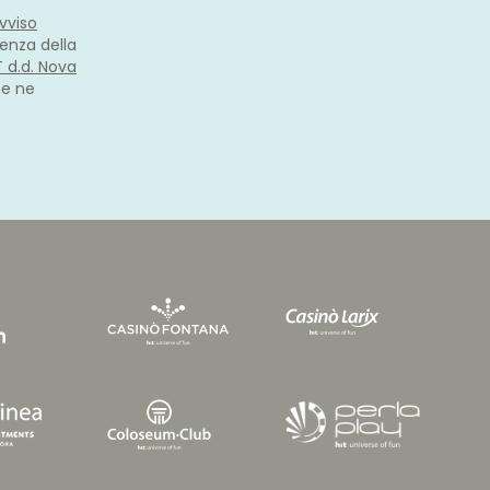
vviso
enza della
IT d.d. Nova
he ne