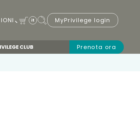
IONI
MyPrivilege login
it
Prenota ora
IVILEGE CLUB