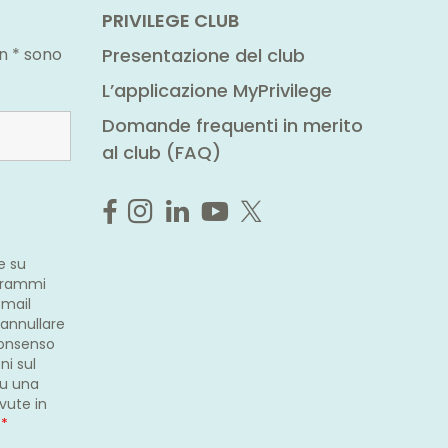
PRIVILEGE CLUB
n * sono
Presentazione del club
L’applicazione MyPrivilege
Domande frequenti in merito
al club (FAQ)
e su
ogrammi
-mail
 annullare
consenso
ni sul
su una
evute in
.
*