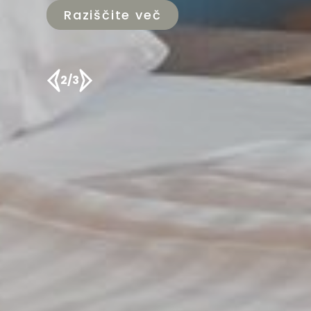
Raziščite več
2/3