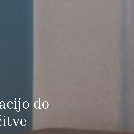
acijo do
itve