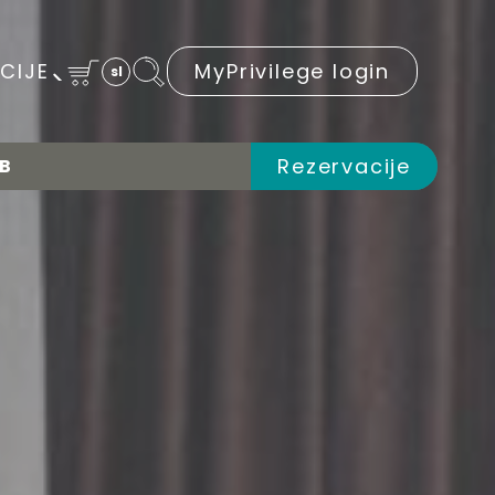
CIJE
MyPrivilege login
sl
Rezervacije
UB