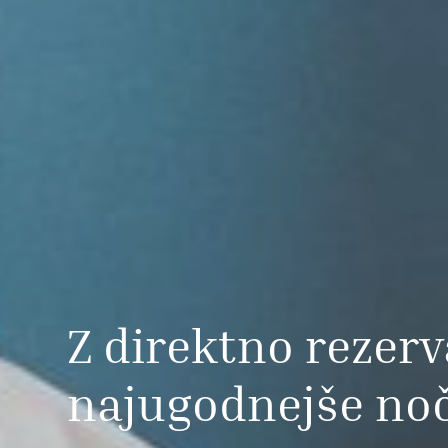
Z direktno rezerv
najugodnejše noč