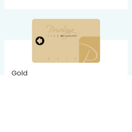
Gold
od 5.000 letno zbranih točk
Vse ugodnosti SILVER in:
30% popust na nočitev in drugi gotovinski
Rezervacije
popusti
brezplačna pijača ob igralu*