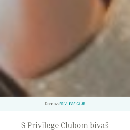
Domov
>
PRIVILEGE CLUB
S Privilege Clubom bivaš