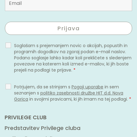
Soglašam s prejemanjem novic o akcijah, popustih in
programih dogodkov na zgoraj podan e-mail naslov.
Podano soglasje lahko kadar koli prekličete s sledenjem
povezave na katerem koli izmed e-mailov, ki jih boste
prejeli na podlagi te prijave.
*
Potrjujem, da se strinjam s
Pogoji uporabe
in sem
seznanjen s
politiko zasebnosti družbe HIT d.d. Nova
Gorica
in svojimi pravicami, ki jih imam na tej podlagi.
*
PRIVILEGE CLUB
Predstavitev Privilege cluba