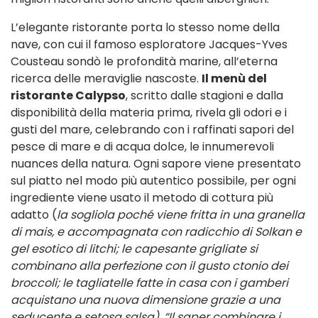
L’elegante ristorante porta lo stesso nome della
nave, con cui il famoso esploratore Jacques-Yves
Cousteau sondò le profondità marine, all’eterna
ricerca delle meraviglie nascoste.
Il menù del
ristorante Calypso
, scritto dalle stagioni e dalla
disponibilità della materia prima, rivela gli odori e i
gusti del mare, celebrando con i raffinati sapori del
pesce di mare e di acqua dolce, le innumerevoli
nuances della natura. Ogni sapore viene presentato
sul piatto nel modo più autentico possibile, per ogni
ingrediente viene usato il metodo di cottura più
adatto (
la sogliola poché viene fritta in una granella
di mais, e accompagnata con radicchio di Solkan e
gel esotico di litchi; le capesante grigliate si
combinano alla perfezione con il gusto ctonio dei
broccoli; le tagliatelle fatte in casa con i gamberi
acquistano una nuova dimensione grazie a una
seducente e setosa salsa). “Il saper combinare i