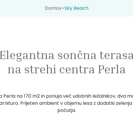
Domov
>
Sky Beach
Elegantna sončna teras
na strehi centra Perla
a Perla na 170 m2 in ponuja več udobnih ležalnikov, dva 
garnituro. Prijeten ambient v objemu lesa z dodatki zelen
počutja.