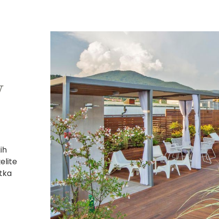
v
ih
elite
itka