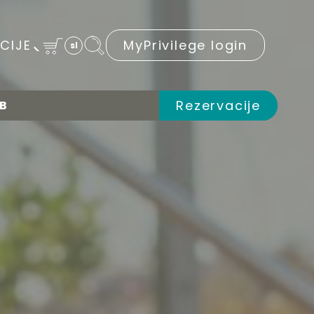
CIJE
MyPrivilege login
sl
Rezervacije
UB