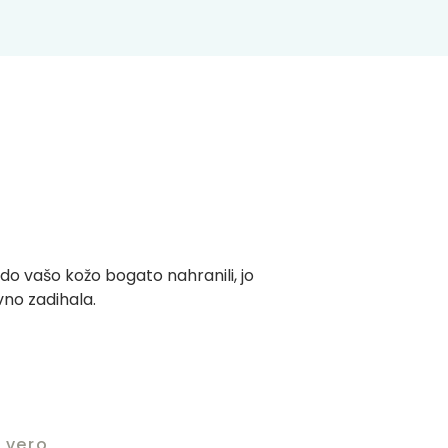
do vašo kožo bogato nahranili, jo
vno zadihala.
 vero