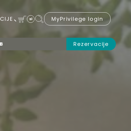
CIJE
MyPrivilege login
sl
Rezervacije
UB