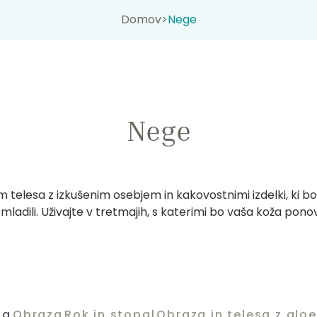
Domov
>
Nege
Nege
telesa z izkušenim osebjem in kakovostnimi izdelki, ki bo
pomladili. Uživajte v tretmajih, s katerimi bo vaša koža pono
sa
Obraza
Rok in stopal
Obraza in telesa z aloe