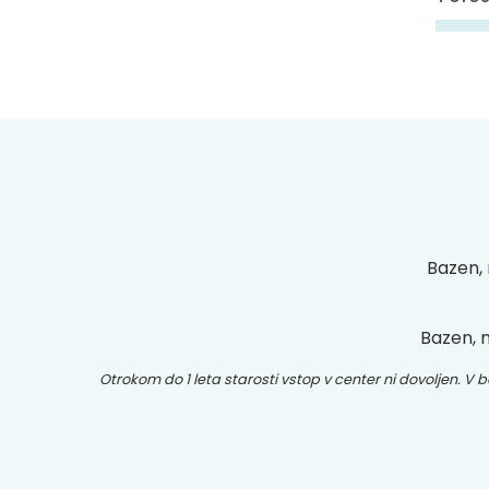
Bazen, 
Bazen, m
Otrokom do 1 leta starosti vstop v center ni dovoljen. V b