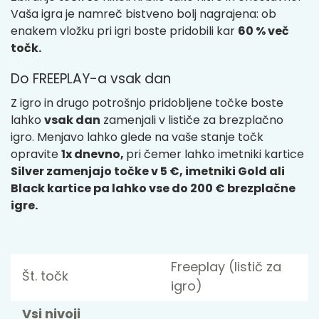
Vaša igra je namreč bistveno bolj nagrajena: ob
enakem vložku pri igri boste pridobili kar
60 % več
točk.
Do FREEPLAY-a vsak dan
Z igro in drugo potrošnjo pridobljene točke boste
lahko
vsak dan
zamenjali v lističe za brezplačno
igro. Menjavo lahko glede na vaše stanje točk
opravite
1x dnevno,
pri čemer lahko imetniki kartice
Silver zamenjajo točke v 5 €, imetniki Gold ali
Black kartice pa lahko vse do 200 € brezplačne
igre.
Freeplay (listič za
Št. točk
igro)
Vsi nivoji