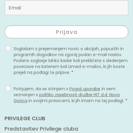
Soglašam s prejemanjem novic o akcijah, popustih in
programih dogodkov na zgoraj podan e-mail naslov.
Podano soglasje lahko kadar koli prekličete s sledenjem
povezave na katerem koli izmed e-mailov, ki jih boste
prejeli na podlagi te prijave.
*
Potrjujem, da se strinjam s
Pogoji uporabe
in sem
seznanjen s
politiko zasebnosti družbe HIT d.d. Nova
Gorica
in svojimi pravicami, ki jih imam na tej podlagi.
*
PRIVILEGE CLUB
Predstavitev Privilege cluba