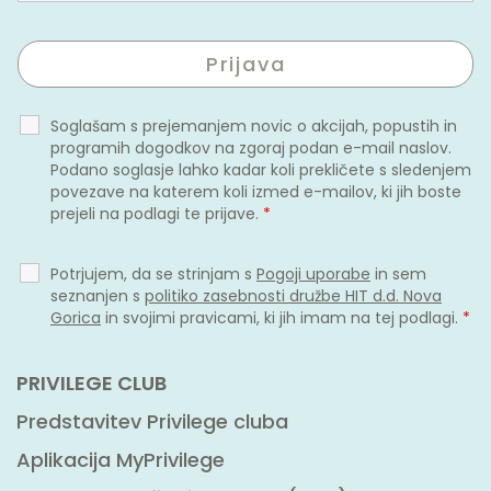
Soglašam s prejemanjem novic o akcijah, popustih in
programih dogodkov na zgoraj podan e-mail naslov.
Podano soglasje lahko kadar koli prekličete s sledenjem
povezave na katerem koli izmed e-mailov, ki jih boste
prejeli na podlagi te prijave.
*
Potrjujem, da se strinjam s
Pogoji uporabe
in sem
seznanjen s
politiko zasebnosti družbe HIT d.d. Nova
Gorica
in svojimi pravicami, ki jih imam na tej podlagi.
*
PRIVILEGE CLUB
Predstavitev Privilege cluba
Aplikacija MyPrivilege