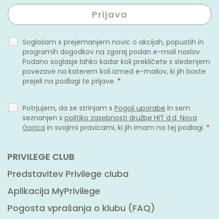
Soglašam s prejemanjem novic o akcijah, popustih in
programih dogodkov na zgoraj podan e-mail naslov.
Podano soglasje lahko kadar koli prekličete s sledenjem
povezave na katerem koli izmed e-mailov, ki jih boste
prejeli na podlagi te prijave.
*
Potrjujem, da se strinjam s
Pogoji uporabe
in sem
seznanjen s
politiko zasebnosti družbe HIT d.d. Nova
Gorica
in svojimi pravicami, ki jih imam na tej podlagi.
*
PRIVILEGE CLUB
Predstavitev Privilege cluba
Aplikacija MyPrivilege
Pogosta vprašanja o klubu (FAQ)