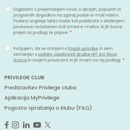
Soglašam s prejemanjem novic o akcijah, popustih in
programih dogodkov na zgoraj podan e-mail naslov.
Podano soglasje lahko kadar koli prekličete s sledenjem
povezave na katerem koli izmed e-mailov, ki jih boste
prejeli na podlagi te prijave.
*
Potrjujem, da se strinjam s
Pogoji uporabe
in sem
seznanjen s
politiko zasebnosti družbe HIT d.d. Nova
Gorica
in svojimi pravicami, ki jih imam na tej podlagi.
*
PRIVILEGE CLUB
Predstavitev Privilege cluba
Aplikacija MyPrivilege
Pogosta vprašanja o klubu (FAQ)