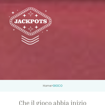
Home
>
GIOCO
Che il gioco abbia inizio