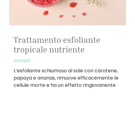
Trattamento esfoliante
tropicale nutriente
L’esfoliante schiumoso al sale con carotene,
papaya e ananas, rimuove efficacemente le
cellule morte e ha un effetto ringiovanente
sulla pelle. Alla fine viene applicato un
balsamo tropicale che lascia la pelle
rinnovata e luminosa. Un’esperienza spa dal
profumo incantevole.
40 € (35 min.)
Prenota ora